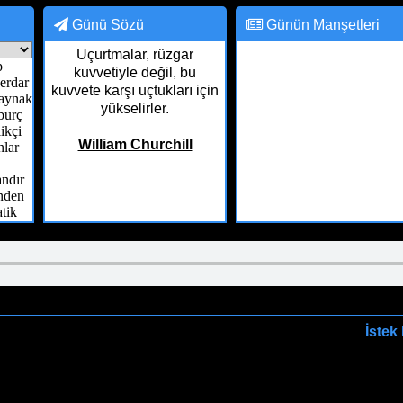
cebook grubumuza katıl
Eski grubumuz kapandığı için yeni bir grup a
Günü Sözü
Günün Manşetleri
Uçurtmalar, rüzgar
kuvvetiyle değil, bu
kuvvete karşı uçtukları için
yükselirler.
William Churchill
İstek