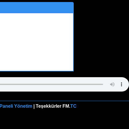
çtık. Duyuruları ve gelişmeleri buradan paylaşacağız.
 Paneli Yönetim
| Teşekkürler
FM.
TC