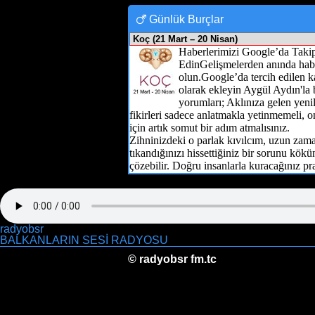
Ekran görüntülerine bak →
Yeni Fa
Günlük Burçlar
radyobsr
BALKANLARIN SESİ RADYOSU
© radyobsr fm.tc