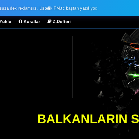
a dek reklamsız. Üstelik FM.tc baştan yazılıyor.
Yükle
Kurallar
Z.Defteri
ek.
Sitenizde tek bir reklam kodu kalmadı; bir daha da eklenmeyecek. Din
sadece radyonuzla karşılaşacak.
il, dinleyicinin vakit geçirdiği bir yer olacak. Sohbet, istek paneli
a stüdyosu
Tasarım editörü
rken sonucu gör
Kendi renklerin
BALKANLARIN SE