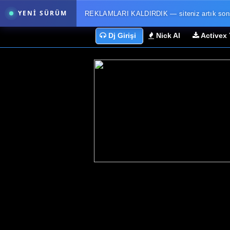
YENİ SÜRÜM
REKLAMLARI KALDIRDIK — siteniz artık sonsuz
Dj Girişi
Nick Al
Activex 
Reklamlar kaldırıldı. Sonsuza d
FM.tc yeniden yazılıyor
Yeni FM.tc'de radyon tek bir sayfadan ibaret değ
yayın akışı aynı ekranda toplanıyor.
Program tahtası
Sayf
Saatleri sürükleyerek kur
Yaza
İstek paneli
DJ'ye anında düşer